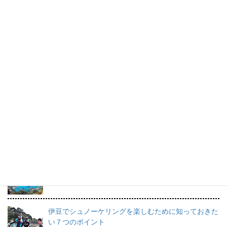
ボランティア募集中！
ボランティア活動で最も大切なのは、なんといって
も“楽しいこと”！！
橋本順子さんのスケッチブック。
すてきな海の思い出です。
プロインストラクターが教えるシュノーケリングの魅
力と上達のコツ。
日帰りで行けるシュノーケリングスポット伊豆の魅力
を徹底的にご紹介。
伊豆でシュノーケリングを楽しむために知っておきた
い７つのポイント