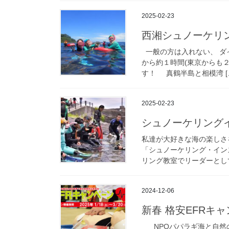
2025-02-23
西湘シュノーケリ
一般の方は入れない、 ダ
から約１時間(東京からも
す！ 真鶴半島と相模湾 [
2025-02-23
シュノーケリング
私達が大好きな海の楽しさ
「シュノーケリング・イン
リング教室でリーダーとして
2024-12-06
新春 格安EFRキ
NPOパパラギ海と自然の