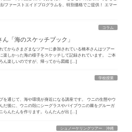
法/ファーストエイドプログラムを、特別価格でご提供！ エマー
コラム
さん「海のスケッチブック」
れてからさまざまなツアーに参加されている橋本さんはツアー
に楽しかった海の様子をスケッチして記録されています。 ご本
ん楽しいのですが、帰ってから図鑑 […]
学校授業
プを通じて、海や環境が身近になる講座です。 ウニの生態やウ
んだ後に、ウニの殻にシーグラスやパイプウニの棘をグルーガ
らんたんを作ります。らんたんが出 […]
シュノーケリングツアー 沖縄