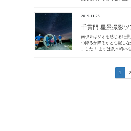
2019-11-26
千貫門 星景撮影
南伊豆はジオを感じる絶景
つ降るか降るかと心配しな
ました！ まずは爪木崎の柱
投
固
1
稿
定
ペ
の
ー
ペ
ジ
ー
ジ
送