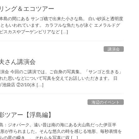
ケリング＆エコツアー
本島の間にある サンゴ礁で出来た小さな島。 白い砂浜と透明度
」ともいわれています。 カラフルな魚たちが泳ぐ エメラルドグ
スカスやブーゲンビリアなど […]
講演会
征夫さん講演会
講演会 今回のご講演では、ご自身の写真集、「サンゴと生きる」
れた思いなどについて写真を交えてお話しいただきます。 日
池袋店 ②2/10(水 […]
海辺のイベント
撮影ツアー【浮島編】
島：ジオパーク。遠い昔は南の海にある火山島だった伊豆半
地形が作られました。そんな悠久の時を感じる地形、毎秒表情を
の星の瞬き…。 それらを写真に収 […]