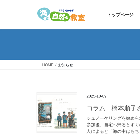
コ
ナ
ン
ビ
トップページ
テ
ゲ
ン
ー
ツ
シ
へ
ョ
ス
ン
キ
に
ッ
移
HOME
お知らせ
プ
動
2025-10-09
コラム 橋本順子
シュノーケリングを始めら
参加後、自宅へ帰るとすぐ
人によると「海の中はもちろ