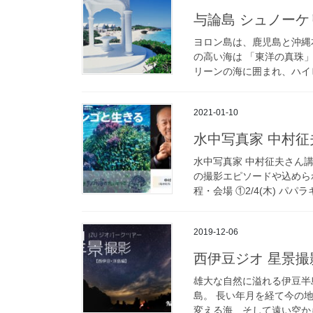
与論島 シュノー
ヨロン島は、鹿児島と沖縄
の高い海は 「東洋の真珠
リーンの海に囲まれ、ハイビ
2021-01-10
水中写真家 中村
水中写真家 中村征夫さん
の撮影エピソードや込めら
程・会場 ①2/4(木) パパラギ
2019-12-06
西伊豆ジオ 星景
雄大な自然に溢れる伊豆半
島。 長い年月を経て今の
変える海、そして遠い空から