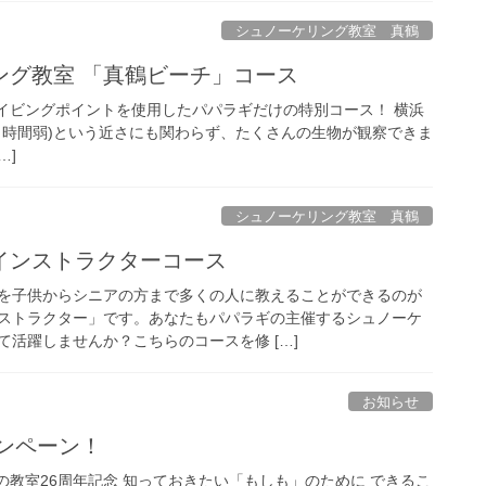
シュノーケリング教室 真鶴
ング教室 「真鶴ビーチ」コース
イビングポイントを使用したパパラギだけの特別コース！ 横浜
２時間弱)という近さにも関わらず、たくさんの生物が観察できま
…]
シュノーケリング教室 真鶴
インストラクターコース
を子供からシニアの方まで多くの人に教えることができるのが
ストラクター」です。あなたもパパラギの主催するシュノーケ
活躍しませんか？こちらのコースを修 […]
お知らせ
ャンペーン！
教室26周年記念 知っておきたい「もしも」のために できるこ