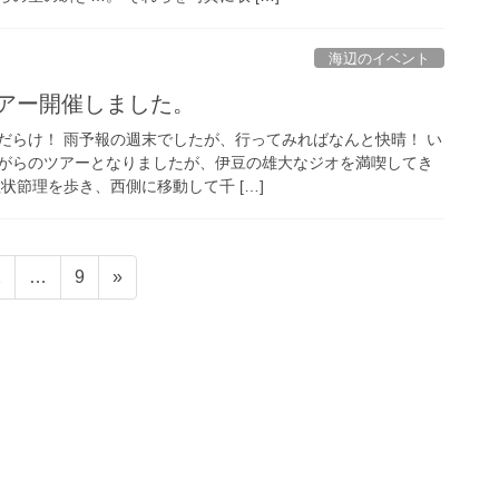
海辺のイベント
ツアー開催しました。
だらけ！ 雨予報の週末でしたが、行ってみればなんと快晴！ い
がらのツアーとなりましたが、伊豆の雄大なジオを満喫してき
状節理を歩き、西側に移動して千 […]
固
固
2
…
9
»
定
定
ペ
ペ
ー
ー
ジ
ジ