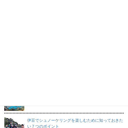
ボランティア募集中！
ボランティア活動で最も大切なのは、なんといって
も“楽しいこと”！！
橋本順子さんのスケッチブック。
すてきな海の思い出です。
プロインストラクターが教えるシュノーケリングの魅
力と上達のコツ。
日帰りで行けるシュノーケリングスポット伊豆の魅力
を徹底的にご紹介。
伊豆でシュノーケリングを楽しむために知っておきた
い７つのポイント