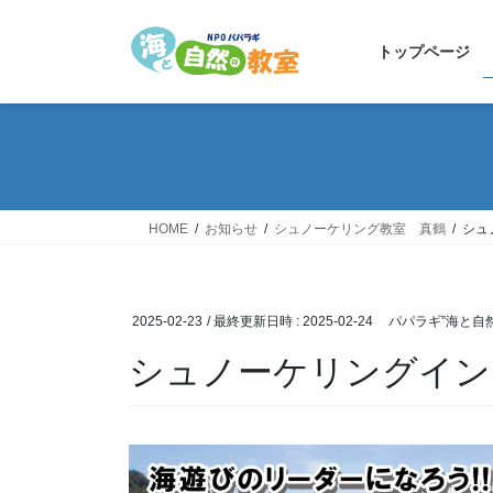
コ
ナ
ン
ビ
トップページ
テ
ゲ
ン
ー
ツ
シ
へ
ョ
ス
ン
キ
に
ッ
移
HOME
お知らせ
シュノーケリング教室 真鶴
シュ
プ
動
2025-02-23
/ 最終更新日時 :
2025-02-24
パパラギ”海と自
シュノーケリングイン