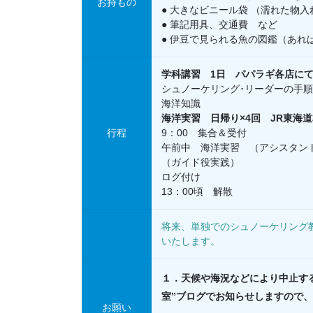
お持もの
● 大きなビニール袋 （濡れた物入
● 筆記用具、交通費 など
● 伊豆で見られる魚の図鑑（あれ
学科講習 1日 パパラギ各店にて
シュノーケリング･リーダーの手順
海洋知識
海洋実習 日帰り×4回 JR東海道本
行程
9：00 集合＆受付
午前中 海洋実習 （アシスタン
（ガイド役実践）
ログ付け
13：00頃 解散
将来、単独でのシュノーケリング
いたします。
１．天候や海況などにより中止す
室”ブログでお知らせしますので
お願い