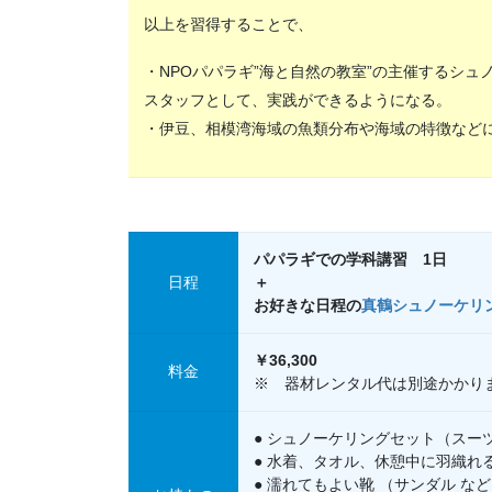
以上を習得することで、
・NPOパパラギ”海と自然の教室”の主催するシ
スタッフとして、実践ができるようになる。
・伊豆、相模湾海域の魚類分布や海域の特徴など
パパラギでの学科講習 1日
日程
＋
お好きな日程の
真鶴シュノーケリ
￥36,300
料金
※ 器材レンタル代は別途かかり
● シュノーケリングセット（スー
● 水着、タオル、休憩中に羽織れ
● 濡れてもよい靴 （サンダル な