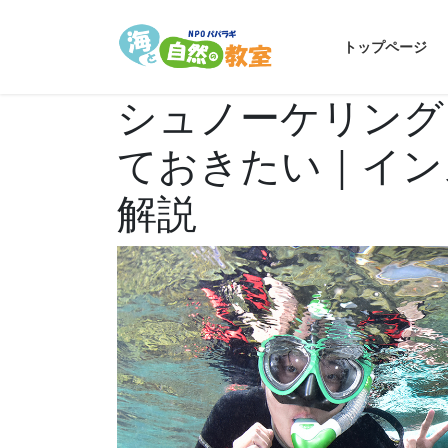
コ
ナ
ン
ビ
トップページ
テ
ゲ
ン
ー
シュノーケリング
ツ
シ
へ
ョ
ておきたい｜イン
ス
ン
キ
に
解説
ッ
移
プ
動