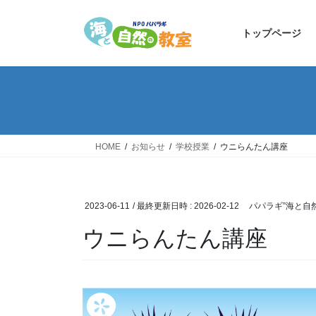
コ
ナ
ン
ビ
トップページ
テ
ゲ
ン
ー
ツ
シ
へ
ョ
ス
ン
キ
に
ッ
移
HOME
お知らせ
学校授業
ウニらんたん講座
プ
動
2023-06-11
/ 最終更新日時 :
2026-02-12
パパラギ”海と自
ウニらんたん講座