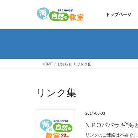
コ
ナ
ン
ビ
トップページ
テ
ゲ
ン
ー
ツ
シ
へ
ョ
ス
ン
キ
に
ッ
移
HOME
お知らせ
リンク集
プ
動
リンク集
2014-06-03
N.P.Oパパラギ
リンクのご連絡は不要です。 た