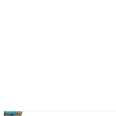
メールNewsご登録
イベントのお知らせや海情報をお送りします！
ボランティア募集中！
ボランティア活動で最も大切なのは、なんといって
も“楽しいこと”！！
橋本順子さんのスケッチブック。
すてきな海の思い出です。
プロインストラクターが教えるシュノーケリングの魅
力と上達のコツ。
日帰りで行けるシュノーケリングスポット伊豆の魅力
を徹底的にご紹介。