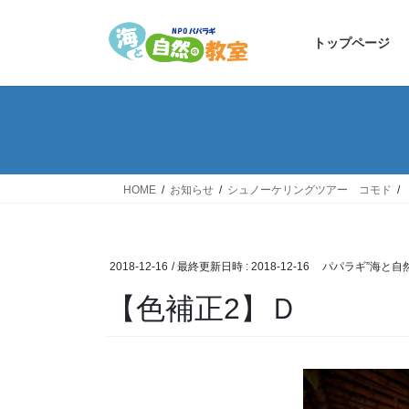
コ
ナ
ン
ビ
トップページ
テ
ゲ
ン
ー
ツ
シ
へ
ョ
ス
ン
キ
に
ッ
移
HOME
お知らせ
シュノーケリングツアー コモド
プ
動
2018-12-16
/ 最終更新日時 :
2018-12-16
パパラギ”海と自
【色補正2】Ｄ