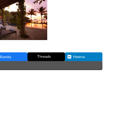
Threads
Bluesky
Hatena