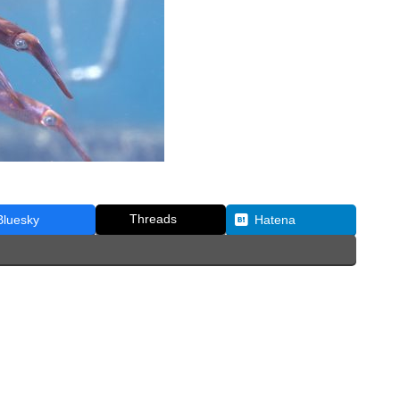
Threads
Bluesky
Hatena