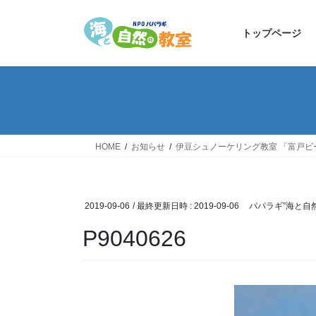
コ
ナ
ン
ビ
トップページ
テ
ゲ
ン
ー
ツ
シ
へ
ョ
ス
ン
キ
に
ッ
移
HOME
お知らせ
伊豆シュノーケリング教室 「富戸ビ
プ
動
2019-09-06
/ 最終更新日時 :
2019-09-06
パパラギ”海と自
P9040626