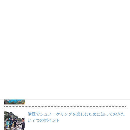
ボランティア募集中！
ボランティア活動で最も大切なのは、なんといって
も“楽しいこと”！！
橋本順子さんのスケッチブック。
すてきな海の思い出です。
プロインストラクターが教えるシュノーケリングの魅
力と上達のコツ。
日帰りで行けるシュノーケリングスポット伊豆の魅力
を徹底的にご紹介。
伊豆でシュノーケリングを楽しむために知っておきた
い７つのポイント