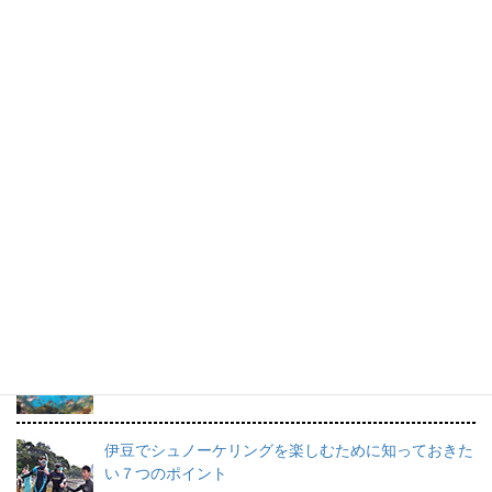
ボランティア募集中！
ボランティア活動で最も大切なのは、なんといって
も“楽しいこと”！！
橋本順子さんのスケッチブック。
すてきな海の思い出です。
プロインストラクターが教えるシュノーケリングの魅
力と上達のコツ。
日帰りで行けるシュノーケリングスポット伊豆の魅力
を徹底的にご紹介。
伊豆でシュノーケリングを楽しむために知っておきた
い７つのポイント