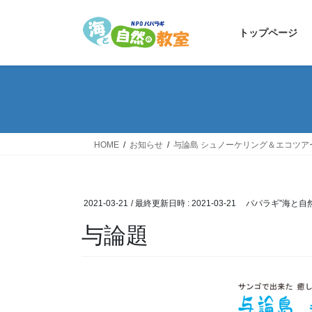
コ
ナ
ン
ビ
トップページ
テ
ゲ
ン
ー
ツ
シ
へ
ョ
ス
ン
キ
に
ッ
移
HOME
お知らせ
与論島 シュノーケリング＆エコツア
プ
動
2021-03-21
/ 最終更新日時 :
2021-03-21
パパラギ”海と自
与論題