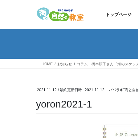
コ
ナ
ン
ビ
トップページ
テ
ゲ
ン
ー
ツ
シ
へ
ョ
ス
ン
キ
に
ッ
移
HOME
お知らせ
コラム 橋本順子さん「海のスケッ
プ
動
2021-11-12
/ 最終更新日時 :
2021-11-12
パパラギ”海と自
yoron2021-1