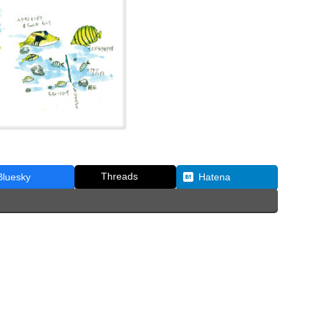
Threads
Bluesky
Hatena