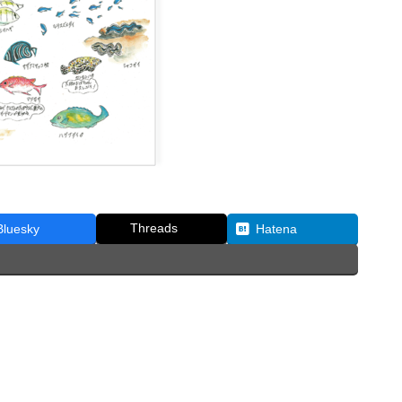
Threads
Bluesky
Hatena