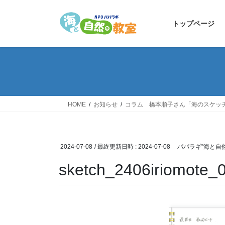
コ
ナ
ン
ビ
トップページ
テ
ゲ
ン
ー
ツ
シ
へ
ョ
ス
ン
キ
に
ッ
移
HOME
お知らせ
コラム 橋本順子さん「海のスケッ
プ
動
2024-07-08
/ 最終更新日時 :
2024-07-08
パパラギ”海と自
sketch_2406iriomote_