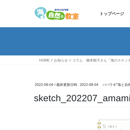
コ
ナ
ン
ビ
トップページ
テ
ゲ
ン
ー
ツ
シ
へ
ョ
ス
ン
キ
に
ッ
移
HOME
お知らせ
コラム 橋本順子さん「海のスケッ
プ
動
2022-08-04
/ 最終更新日時 :
2022-08-04
パパラギ”海と自
sketch_202207_amami