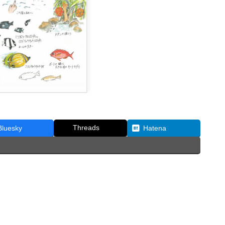
Threads
Bluesky
Hatena