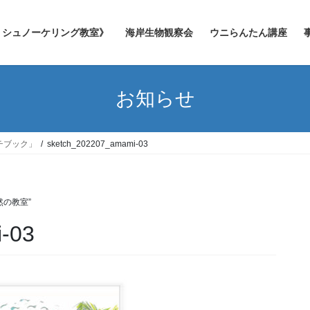
シュノーケリング教室》
海岸生物観察会
ウニらんたん講座
お知らせ
チブック」
sketch_202207_amami-03
然の教室”
-03