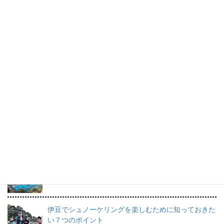
ボランティア募集中！
ボランティア活動で最も大切なのは、なんといって
も“楽しいこと”！！
橋本順子さんのスケッチブック。
すてきな海の思い出です。
プロインストラクターが教えるシュノーケリングの魅
力と上達のコツ。
日帰りで行けるシュノーケリングスポット伊豆の魅力
を徹底的にご紹介。
伊豆でシュノーケリングを楽しむために知っておきた
い７つのポイント