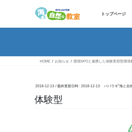
コ
ナ
ン
ビ
トップページ
テ
ゲ
ン
ー
ツ
シ
へ
ョ
ス
ン
キ
に
ッ
移
HOME
お知らせ
環境NPOと連携した体験実習型環境
プ
動
2018-12-13
/ 最終更新日時 :
2018-12-13
パパラギ”海と自
体験型