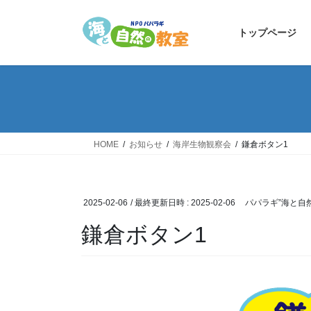
コ
ナ
ン
ビ
トップページ
テ
ゲ
ン
ー
ツ
シ
へ
ョ
ス
ン
キ
に
ッ
移
HOME
お知らせ
海岸生物観察会
鎌倉ボタン1
プ
動
2025-02-06
/ 最終更新日時 :
2025-02-06
パパラギ”海と自
鎌倉ボタン1