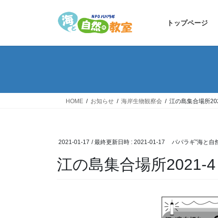
コ
ナ
ン
ビ
トップページ
テ
ゲ
ン
ー
ツ
シ
へ
ョ
ス
ン
キ
に
ッ
移
HOME
お知らせ
海岸生物観察会
江の島集合場所202
プ
動
2021-01-17
/ 最終更新日時 :
2021-01-17
パパラギ”海と自
江の島集合場所2021-4