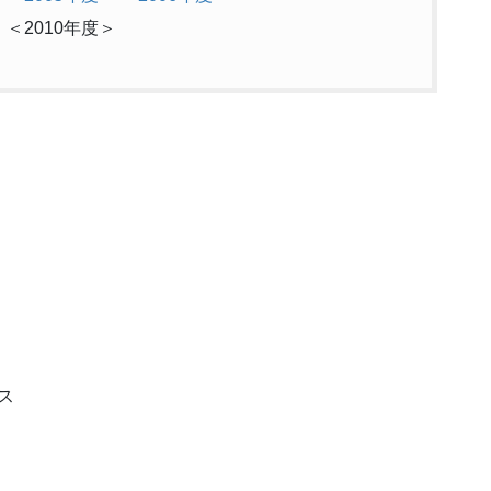
＞
＜2010年度＞
ス