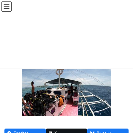
コ
ナ
ン
ビ
テ
ゲ
ン
ー
cebu
ツ
シ
へ
ョ
ス
ン
HOME
沖縄、海外リゾートを訪れるシュノーケリングツアー
cebu
キ
に
ッ
移
プ
動