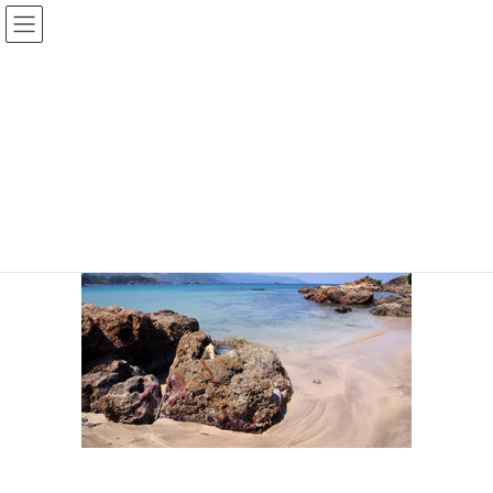
コ
ナ
ン
ビ
テ
ゲ
ン
ー
pixta_九十浜
ツ
シ
へ
ョ
ス
ン
HOME
伊豆のシュノーケリング｜子連れ・初心者も楽しいスポット２５選
キ
に
pixta_九十浜
ッ
移
プ
動