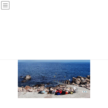
コ
ナ
ン
ビ
テ
ゲ
ン
ー
初島
ツ
シ
へ
ョ
ス
ン
HOME
伊豆のシュノーケリング｜子連れ・初心者も楽しいスポット２５選
キ
に
初島
ッ
移
プ
動