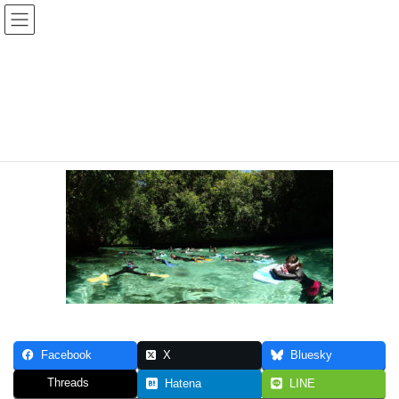
コ
ナ
ン
ビ
テ
ゲ
ン
ー
palau
ツ
シ
へ
ョ
ス
ン
HOME
沖縄、海外リゾートを訪れるシュノーケリングツアー
palau
キ
に
ッ
移
プ
動
Facebook
X
Bluesky
Threads
Hatena
LINE