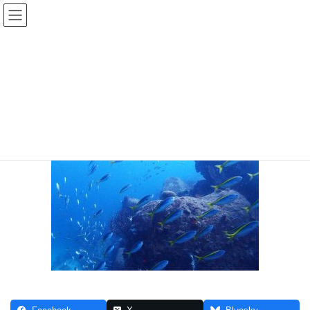
コ
ナ
ン
ビ
テ
ゲ
ン
ー
hatsushima
ツ
シ
へ
ョ
ス
ン
HOME
沖縄、海外リゾートを訪れるシュノーケリングツアー
hatsushima
キ
に
ッ
移
プ
動