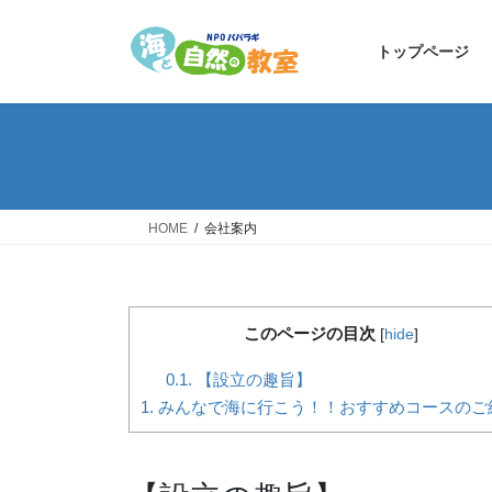
コ
ナ
ン
ビ
トップページ
テ
ゲ
ン
ー
ツ
シ
へ
ョ
ス
ン
キ
に
ッ
移
HOME
会社案内
プ
動
このページの目次
[
hide
]
0.1.
【設立の趣旨】
1.
みんなで海に行こう！！おすすめコースのご