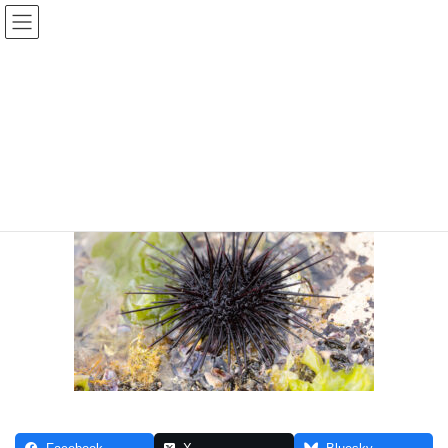
コ
ナ
ン
ビ
テ
ゲ
ン
ー
murasakiuni
ツ
シ
へ
ョ
ス
ン
HOME
海岸生物観察会で見られる生き物と海藻
murasakiuni
キ
に
ッ
移
プ
動