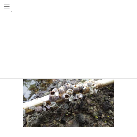
コ
ナ
ン
ビ
テ
ゲ
ン
ー
iwafujitsubo
ツ
シ
へ
ョ
ス
ン
HOME
海岸生物観察会で見られる生き物と海藻
iwafujitsubo
キ
に
ッ
移
プ
動