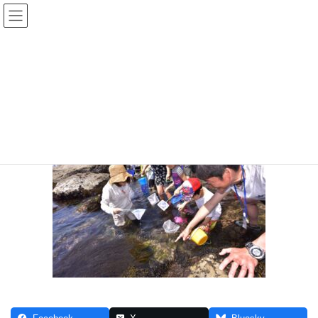
コ
ナ
ン
ビ
テ
ゲ
ン
ー
ESK_1940 (1)
ツ
シ
へ
ョ
ス
ン
HOME
海岸生物観察会で見られる生き物と海藻
ESK_1940 (1)
キ
に
ッ
移
プ
動