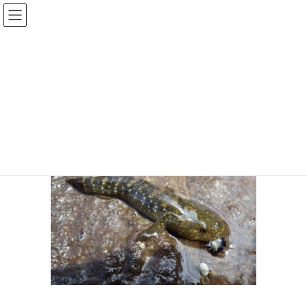
コ
ナ
ン
ビ
テ
ゲ
ン
ー
dorome
ツ
シ
へ
ョ
ス
ン
HOME
海岸生物観察会で見られる生き物と海藻
dorome
キ
に
ッ
移
プ
動