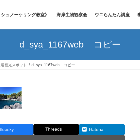
シュノーケリング教室》
海岸生物観察会
ウニらんたん講座
d_sya_1167web – コピー
厳選観光スポット
d_sya_1167web – コピー
Threads
Bluesky
Hatena