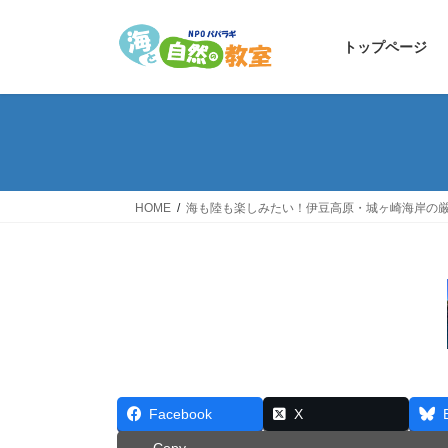
コ
ナ
ン
ビ
トップページ
テ
ゲ
ン
ー
ツ
シ
へ
ョ
ス
ン
キ
に
ッ
移
HOME
海も陸も楽しみたい！伊豆高原・城ヶ崎海岸の
プ
動
Facebook
X