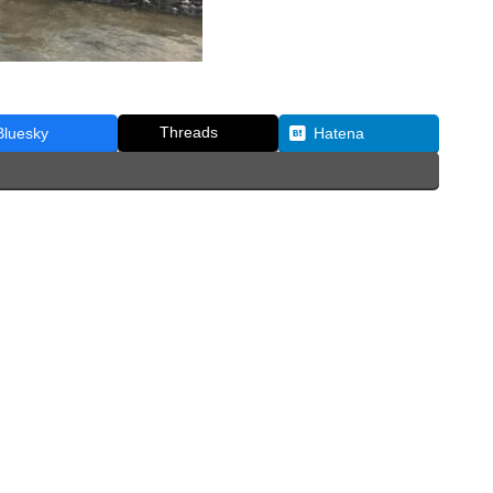
Threads
Bluesky
Hatena