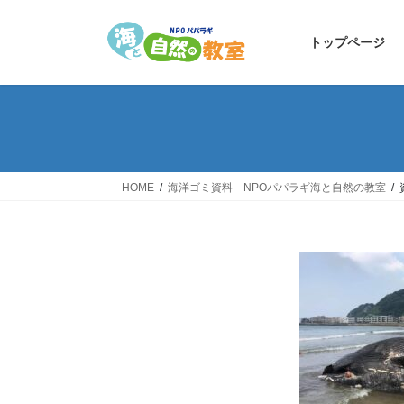
コ
ナ
ン
ビ
トップページ
テ
ゲ
ン
ー
ツ
シ
へ
ョ
ス
ン
キ
に
ッ
移
HOME
海洋ゴミ資料 NPOパパラギ海と自然の教室
プ
動