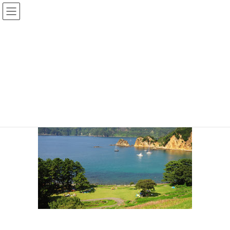
コ
ナ
ン
ビ
テ
ゲ
ン
ー
pixta_黄金崎
ツ
シ
へ
ョ
ス
ン
HOME
伊豆のシュノーケリング｜子連れ・初心者も楽しいスポット２５選
キ
に
pixta_黄金崎
ッ
移
プ
動