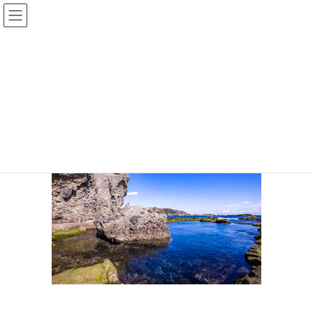
コ
ナ
ン
ビ
テ
ゲ
ン
ー
pixta_恵比寿島
ツ
シ
へ
ョ
ス
ン
HOME
伊豆のシュノーケリング｜子連れ・初心者も楽しいスポット２５選
キ
に
pixta_恵比寿島
ッ
移
プ
動