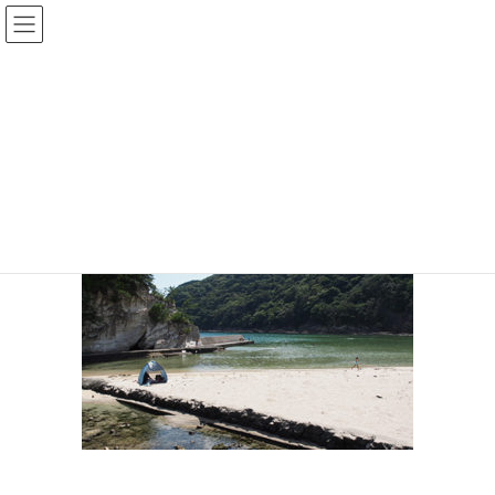
コ
ナ
ン
ビ
テ
ゲ
ン
ー
OLYMPUS DIGITAL CAMERA
ツ
シ
へ
ョ
ス
ン
HOME
伊豆のシュノーケリング｜子連れ・初心者も楽しいスポット２５選
キ
に
OLYMPUS DIGITAL CAMERA
ッ
移
プ
動