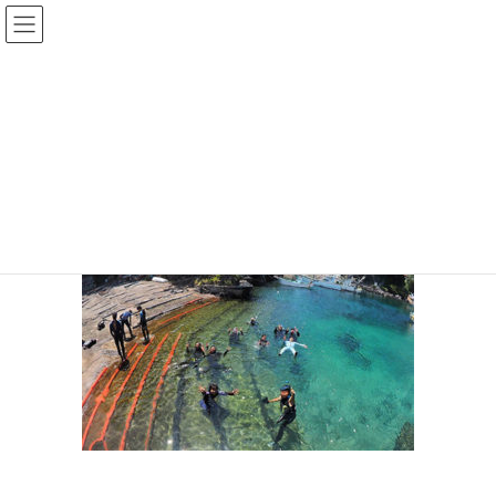
コ
ナ
ン
ビ
テ
ゲ
ン
ー
富戸1
ツ
シ
へ
ョ
ス
ン
HOME
伊豆のシュノーケリング｜子連れ・初心者も楽しいスポット２５選
キ
に
富戸1
ッ
移
プ
動