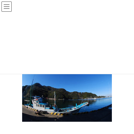
コ
ナ
ン
ビ
テ
ゲ
ン
ー
安良里
ツ
シ
へ
ョ
ス
ン
HOME
伊豆のシュノーケリング｜子連れ・初心者も楽しいスポット２５選
キ
に
安良里
ッ
移
プ
動