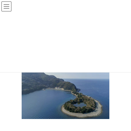
コ
ナ
ン
ビ
テ
ゲ
ン
ー
大瀬崎空撮
ツ
シ
へ
ョ
ス
ン
HOME
伊豆のシュノーケリング｜子連れ・初心者も楽しいスポット２５選
キ
に
大瀬崎空撮
ッ
移
プ
動