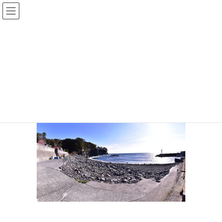
コ
ナ
ン
ビ
テ
ゲ
ン
ー
八幡野1
ツ
シ
へ
ョ
ス
ン
HOME
伊豆のシュノーケリング｜子連れ・初心者も楽しいスポット２５選
キ
に
八幡野1
ッ
移
プ
動