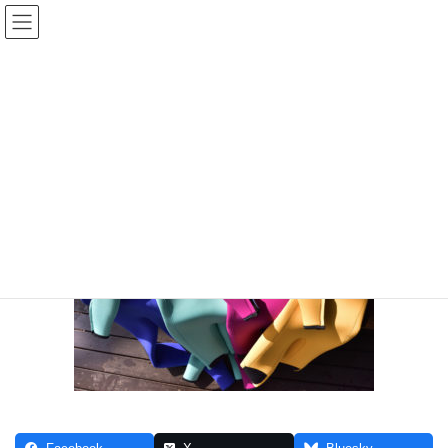
コ
ナ
ン
ビ
テ
ゲ
ン
ー
716_2473
ツ
シ
へ
ョ
ス
ン
HOME
ご寄付のお願い
716_2473
キ
に
ッ
移
プ
動