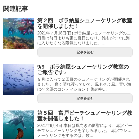
関連記事
第２回 ボラ納屋シュノーケリング教室
を開催しました！
2021年７月18日(日) ボラ納屋シュノーケリングの二
日目は前日よりも更に夏日になり、誰もがすぐに海
に入りたくなる陽気になりました。...
記事を読む
9/9 ボラ納屋シュノーケリング教室の
ご報告です♪
９月に入って２回目のシュノーケリングが開催され
ました。 良く晴れ渡っていて、風もそよ風。青い海
はベタ凪のコンディション！ 海の中...
記事を読む
第５回 富戸ビーチシュノーケリング教
室を開催しました！
2021年9月4日 本日は風向きの影響により、赤沢ビー
チでシュノーケリングを楽しみました。 赤沢でシュ
ノーケリングをするのは、数...