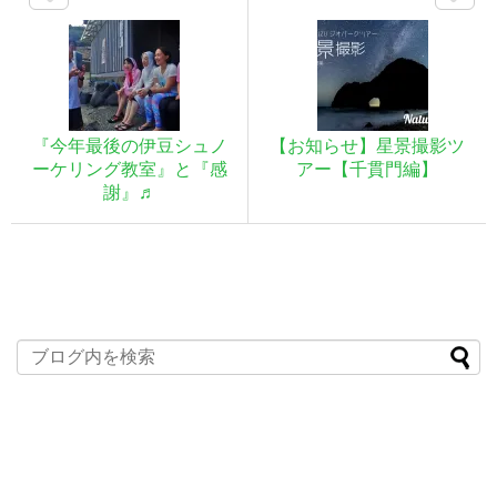
『今年最後の伊豆シュノ
【お知らせ】星景撮影ツ
ーケリング教室』と『感
アー【千貫門編】
謝』♬