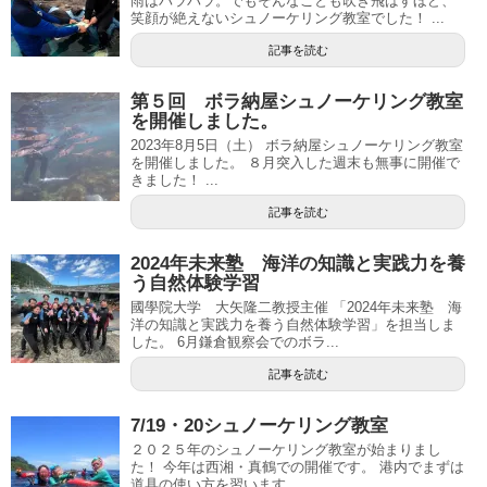
雨はパラパラ。でもそんなことも吹き飛ばすほど、
笑顔が絶えないシュノーケリング教室でした！ ...
記事を読む
第５回 ボラ納屋シュノーケリング教室
を開催しました。
2023年8月5日（土） ボラ納屋シュノーケリング教室
を開催しました。 ８月突入した週末も無事に開催で
きました！ ...
記事を読む
2024年未来塾 海洋の知識と実践力を養
う自然体験学習
國學院大学 大矢隆二教授主催 「2024年未来塾 海
洋の知識と実践力を養う自然体験学習」を担当しま
した。 6月鎌倉観察会でのボラ...
記事を読む
7/19・20シュノーケリング教室
２０２５年のシュノーケリング教室が始まりまし
た！ 今年は西湘・真鶴での開催です。 港内でまずは
道具の使い方を習います。 ...