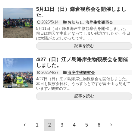
5月11日（日）鎌倉観察会を開催しまし
た。
2025/5/14
お知らせ
,
海岸生物観察会
5月11日（日）鎌倉海岸生物観察会を開催しました。
前日は雨天で中止となってしまい残念でしたが、今日
は太陽がまぶしかったです。 ...
記事を読む
4/27（日）江ノ島海岸生物観察会を開催
しました。
2025/4/27
海岸生物観察会
4/27日（日）江ノ島海岸生物観察会を開催しました。
本日も観察会日和、うっすらとですが富士山も見えて
います♪ 観察のフ...
記事を読む
1
2
3
4
5
6