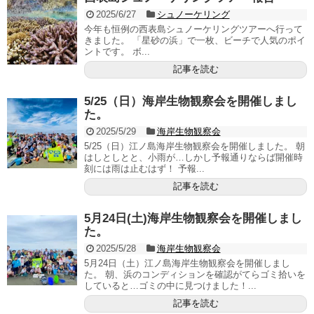
2025/6/27
シュノーケリング
今年も恒例の西表島シュノーケリングツアーへ行って
きました。 「星砂の浜」で一枚、ビーチで人気のポイ
ントです。 ボ...
記事を読む
5/25（日）海岸生物観察会を開催しまし
た。
2025/5/29
海岸生物観察会
5/25（日）江ノ島海岸生物観察会を開催しました。 朝
はしとしとと、小雨が…しかし予報通りならば開催時
刻には雨は止むはず！ 予報...
記事を読む
5月24日(土)海岸生物観察会を開催しまし
た。
2025/5/28
海岸生物観察会
5月24日（土）江ノ島海岸生物観察会を開催しまし
た。 朝、浜のコンディションを確認がてらゴミ拾いを
していると…ゴミの中に見つけました！...
記事を読む