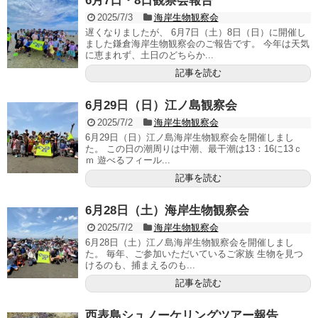
6月7日・8日観察会報告
2025/7/3
海岸生物観察会
遅くなりましたが、 6月7日（土）8日（日）に開催し
ました鎌倉海岸生物観察会のご報告です。 今年は天気
に恵まれず、土日のどちらか...
記事を読む
6月29日（日）江ノ島観察会
2025/7/2
海岸生物観察会
6月29日（日）江ノ島海岸生物観察会を開催しまし
た。 この日の潮周りは中潮、最干潮は13：16に13ｃ
ｍ 遊べるフィール...
記事を読む
6月28日（土）海岸生物観察会
2025/7/2
海岸生物観察会
6月28日（土）江ノ島海岸生物観察会を開催しまし
た。 毎年、ご参加いただいているご家族 生物を見つ
けるのも、捕まえるのも...
記事を読む
西表島シュノーケリングツアー報告