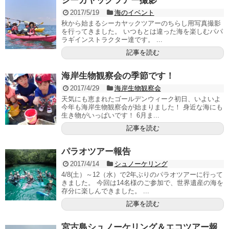
シーカヤックツアー撮影
2017/5/19
海のイベント
秋から始まるシーカヤックツアーのちらし用写真撮影
を行ってきました。 いつもとは違った海を楽しむパパ
ラギインストラクター達です。 ...
記事を読む
海岸生物観察会の季節です！
2017/4/29
海岸生物観察会
天気にも恵まれたゴールデンウィーク初日、いよいよ
今年も海岸生物観察会が始まりました！ 身近な海にも
生き物がいっぱいです！ 6月ま...
記事を読む
パラオツアー報告
2017/4/14
シュノーケリング
4/8(土）～12（水）で2年ぶりのパラオツアーに行って
きました。 今回は14名様のご参加で、世界遺産の海を
存分に楽しんできました。 ...
記事を読む
宮古島シュノーケリング＆エコツアー報