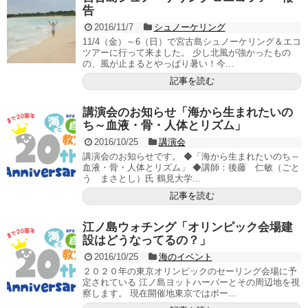
告
2016/11/7
シュノーケリング
11/4（金）～6（日）で宮古島シュノーケリング＆エコ
ツアーに行って来ました。 少し北風が強かったもの
の、風が止まるとやっぱり暑い！今...
記事を読む
講演会のお知らせ「海から生まれたいの
ち～血液・骨・人体とリズム」
2016/10/25
講演会
講演会のお知らせです。 ◆「海から生まれたいのち～
血液・骨・人体とリズム」 ◆講師：後藤 仁敏（ごと
う まさとし）氏 鶴見大学...
記事を読む
江ノ島ウォチング「オリンピック会場建
設はどうなってるの？」
2016/10/25
海のイベント
２０２０年の東京オリンピックのセーリング会場に予
定されている 江ノ島ヨットハーバーとその周辺地を視
察します。 現在開催地東京ではボー...