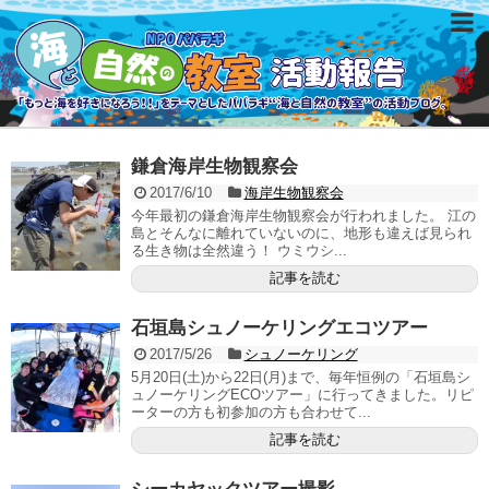
鎌倉海岸生物観察会
2017/6/10
海岸生物観察会
今年最初の鎌倉海岸生物観察会が行われました。 江の
島とそんなに離れていないのに、地形も違えば見られ
る生き物は全然違う！ ウミウシ...
記事を読む
石垣島シュノーケリングエコツアー
2017/5/26
シュノーケリング
5月20日(土)から22日(月)まで、毎年恒例の「石垣島シ
ュノーケリングECOツアー」に行ってきました。リピ
ーターの方も初参加の方も合わせて...
記事を読む