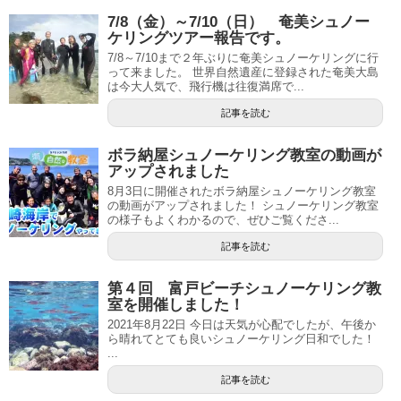
7/8（金）～7/10（日） 奄美シュノー
ケリングツアー報告です。
7/8～7/10まで２年ぶりに奄美シュノーケリングに行
って来ました。 世界自然遺産に登録された奄美大島
は今大人気で、飛行機は往復満席で...
記事を読む
ボラ納屋シュノーケリング教室の動画が
アップされました
8月3日に開催されたボラ納屋シュノーケリング教室
の動画がアップされました！ シュノーケリング教室
の様子もよくわかるので、ぜひご覧くださ...
記事を読む
第４回 富戸ビーチシュノーケリング教
室を開催しました！
2021年8月22日 今日は天気が心配でしたが、午後か
ら晴れてとても良いシュノーケリング日和でした！
...
記事を読む