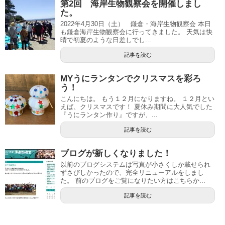
第2回 海岸生物観察会を開催しまし
た。
2022年4月30日（土） 鎌倉・海岸生物観察会 本日
も鎌倉海岸生物観察会に行ってきました。 天気は快
晴で初夏のような日差しでし...
記事を読む
MYうにランタンでクリスマスを彩ろ
う！
こんにちは。 もう１２月になりますね。 １２月とい
えば、クリスマスです！ 夏休み期間に大人気でした
『うにランタン作り』ですが、...
記事を読む
ブログが新しくなりました！
以前のブログシステムは写真が小さくしか載せられ
ずさびしかったので、完全リニューアルをしまし
た。 前のブログをご覧になりたい方はこちらか...
記事を読む