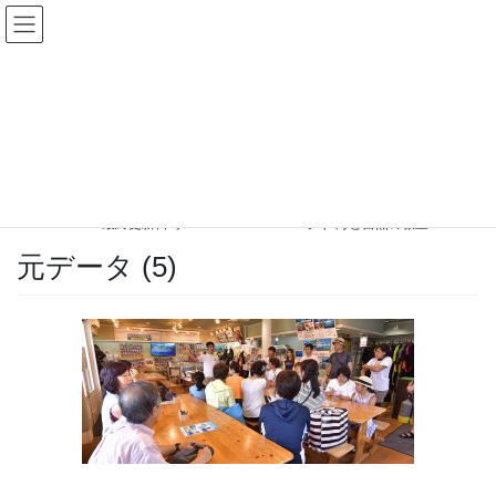
コ
ナ
ン
ビ
テ
ゲ
ン
ー
メディア
ツ
シ
へ
ョ
ス
ン
HOME
メディア
元データ (5)
キ
に
ッ
移
プ
動
2018-03-21
/ 最終更新日時 :
2018-03-21
パパラギ”海と自然の教室”
元データ (5)