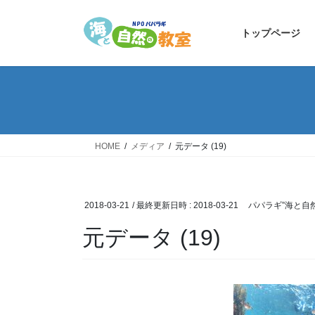
コ
ナ
ン
ビ
トップページ
テ
ゲ
ン
ー
ツ
シ
へ
ョ
ス
ン
キ
に
ッ
移
HOME
メディア
元データ (19)
プ
動
2018-03-21
/ 最終更新日時 :
2018-03-21
パパラギ”海と自
元データ (19)