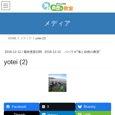
コ
ナ
ン
ビ
テ
ゲ
ン
ー
メディア
ツ
シ
へ
ョ
ス
ン
HOME
メディア
yotei (2)
キ
に
ッ
移
プ
動
2018-12-12
/ 最終更新日時 :
2018-12-12
パパラギ”海と自然の教室”
yotei (2)
Facebook
X
Bluesky
Threads
Hatena
LINE